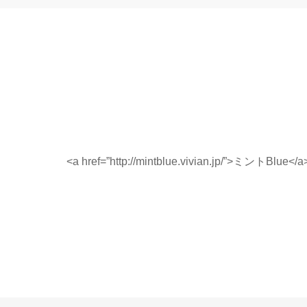
<a href=”http://mintblue.vivian.jp/”>ミントBlue</a