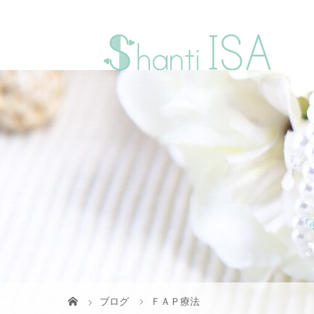
『
ブログ
ＦＡＰ療法