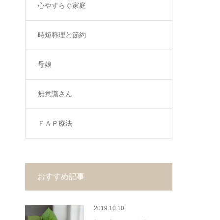
心やすらぐ家庭
時短料理と節約
母娘
無意識さん
ＦＡＰ療法
おすすめ記事
2019.10.10