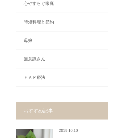
心やすらぐ家庭
時短料理と節約
母娘
無意識さん
ＦＡＰ療法
おすすめ記事
2019.10.10