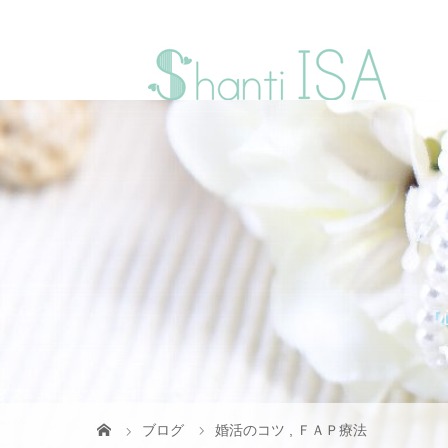
『
ブログ
婚活のコツ
,
ＦＡＰ療法