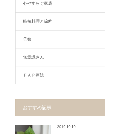
心やすらぐ家庭
時短料理と節約
母娘
無意識さん
ＦＡＰ療法
おすすめ記事
2019.10.10