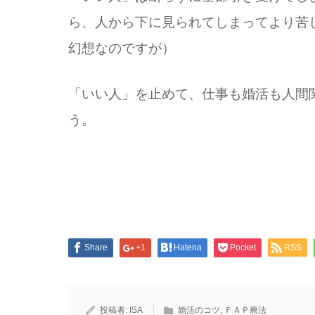
ら、人から下に見られてしまってより苦
幻想なのですが）
「いい人」を止めて、仕事も婚活も人間
う。
Share
+1
Hatena
Pocket
RSS
投稿者:
ISA
婚活のコツ
,
ＦＡＰ療法