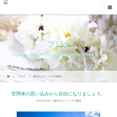
ブログ
『心軽やかに人生を楽しむために』少しでもお役に立てますように♡
ブログ
婚活のコツ
,
ＦＡＰ療法
世間体の思い込みから自由になりましょう。
2019.12.09
婚活のコツ
,
ＦＡＰ療法