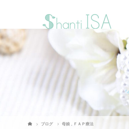
『
ブログ
母娘
,
ＦＡＰ療法