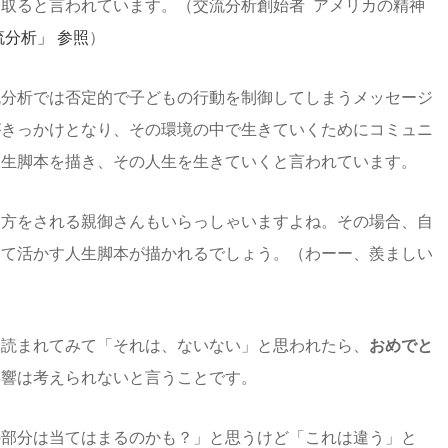
取ると言われています。（交流分析創始者 アメリカの精神
流分析」 参照
）
流分析では否定的で子どもの行動を制御してしまうメッセージ
がきっかけとなり、その環境の中で生きていくためにコミュニ
人生脚本を描き、その人生を生きていくと言われています。
り方をされる親御さんもいらっしゃいますよね。その場合、自
して活かす人生脚本が描かれるでしょう。（わーー、羨ましい
、読まれてみて「それは、ないない」と思われたら、
おめでと
影響は考えられないと言うことです。
の部分は当てはまるのかも？」と思うけど「これは違う」と