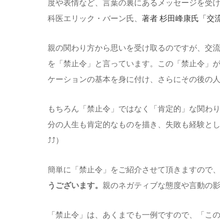
度や表情など、言葉の裏にあるメッセージを受け
科医エリック・バーン氏、
著者 杉田峰康氏「交
親の関わり方から思いを受け取るのですが、交
を「禁止令」と言っています。この「禁止令」
ケーションの基本を身に付け、さらにその後の
もちろん「禁止令」ではなく「肯定的」な関わ
分の人生も肯定的なものを描き、失敗も経験と
⤴⤴）
簡単に「禁止令」をご紹介させて頂きますので
うございます。
親のネガティブな態度や言動の
「禁止令」は、あくまでも一例ですので、「こ