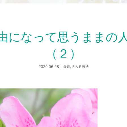
由になって思うままの
（２）
2020.06.28
母娘
,
ＦＡＰ療法