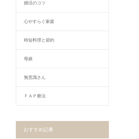
婚活のコツ
心やすらぐ家庭
時短料理と節約
母娘
無意識さん
ＦＡＰ療法
おすすめ記事